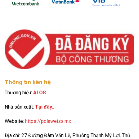
Thông tin liên hệ
Thương hiệu:
ALO8
Nhà sản xuất:
Tại đây...
Website:
https://polaweiss.mx
Địa chỉ:
27 Đường Đàm Văn Lễ, Phường Thạnh Mỹ Lợi, Thủ