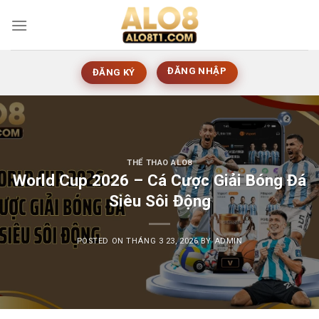
Skip
to
content
ĐĂNG NHẬP
ĐĂNG KÝ
THỂ THAO ALO8
World Cup 2026 – Cá Cược Giải Bóng Đá
Siêu Sôi Động
POSTED ON
THÁNG 3 23, 2026
BY
ADMIN