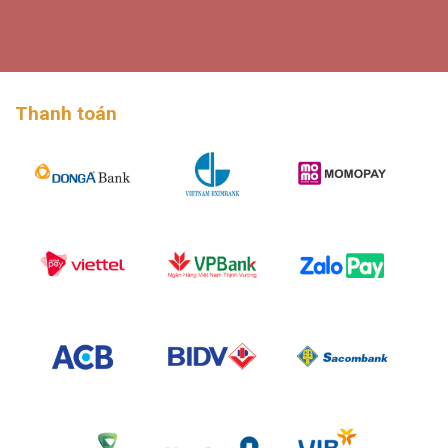
Thanh toán