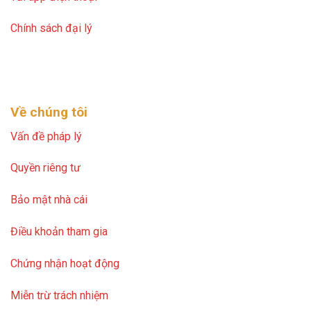
Chính sách đại lý
Về chúng tôi
Vấn đề pháp lý
Quyền riêng tư
Bảo mật nhà cái
Điều khoản tham gia
Chứng nhận hoạt động
Miễn trừ trách nhiệm