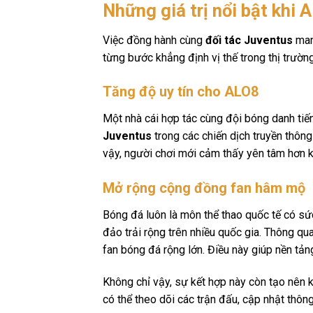
Những giá trị nổi bật khi 
Việc đồng hành cùng
đối tác Juventus
mang
từng bước khẳng định vị thế trong thị trường 
Tăng độ uy tín cho ALO8
Một nhà cái hợp tác cùng đội bóng danh tiế
Juventus
trong các chiến dịch truyền thô
vậy, người chơi mới cảm thấy yên tâm hơn k
Mở rộng cộng đồng fan hâm mộ
Bóng đá luôn là môn thể thao quốc tế có s
đảo trải rộng trên nhiều quốc gia. Thông q
fan bóng đá rộng lớn. Điều này giúp nền tản
Không chỉ vậy, sự kết hợp này còn tạo nên
có thể theo dõi các trận đấu, cập nhật thôn