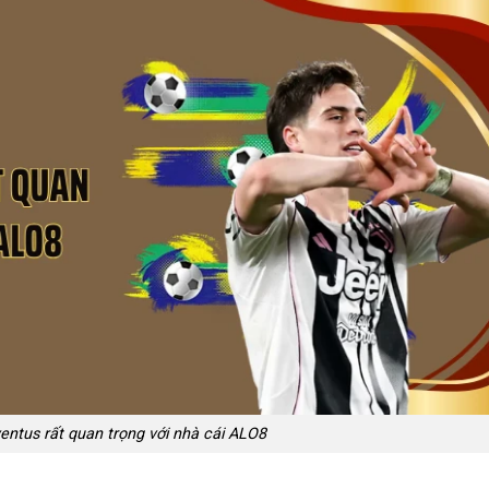
entus rất quan trọng với nhà cái ALO8