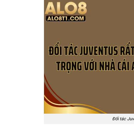
Đối tác Juv