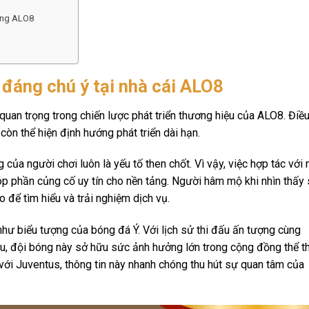
ướng ALO8
đáng chú ý tại nhà cái ALO8
an trọng trong chiến lược phát triển thương hiệu của ALO8. Điề
òn thể hiện định hướng phát triển dài hạn.
g của người chơi luôn là yếu tố then chốt. Vì vậy, việc hợp tác với
p phần củng cố uy tín cho nền tảng. Người hâm mộ khi nhìn thấy
o để tìm hiểu và trải nghiệm dịch vụ.
như biểu tượng của bóng đá Ý. Với lịch sử thi đấu ấn tượng cùng
, đội bóng này sở hữu sức ảnh hưởng lớn trong cộng đồng thể t
với Juventus, thông tin này nhanh chóng thu hút sự quan tâm của