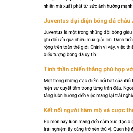
nhiên mà xuất phát từ sức ảnh hưởng mạnh 
Juventus đại diện bóng đá châu
Juventus là một trong những đội bóng giàu th
ghi dấu ấn qua nhiều mùa giải lớn. Danh ti
rộng trên toàn thế giới. Chính vì vậy, việc t
biểu tượng bóng đá uy tín.
Tinh thần chiến thắng phù hợp v
Một trong những đặc điểm nổi bật của
đối
hiện sự quyết tâm trong từng trận đấu. Ngo
tảng luôn hướng đến việc mang lại trải nghi
Kết nối người hâm mộ và cược th
Bộ môn này luôn mang đến cảm xúc đặc biệt 
trải nghiệm ấy càng trở nên thú vị. Quan hệ