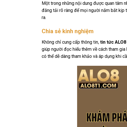
Một trong những nội dung được quan tâm nhi
đăng tải rõ ràng để mọi người nắm bắt kịp 
ra.
Chia sẻ kinh nghiệm
Không chỉ cung cấp thông tin,
tin tức ALO8
giúp người đọc hiểu thêm về cách tham gia 
có thể dễ dàng tham khảo và áp dụng khi cần