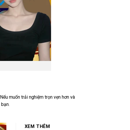
. Nếu muốn trải nghiệm trọn vẹn hơn và
 bạn.
XEM THÊM