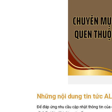
Những nội dung tin tức AL
Để đáp ứng nhu cầu cập nhật thông tin của c