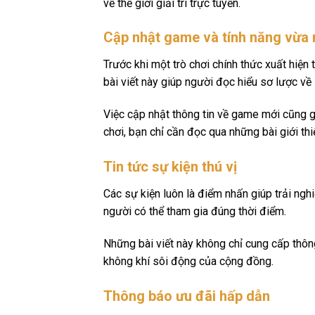
về thế giới giải trí trực tuyến.
Cập nhật game và tính năng vừa 
Trước khi một trò chơi chính thức xuất hiện 
bài viết này giúp người đọc hiểu sơ lược về 
Việc cập nhật thông tin về game mới cũng giú
chơi, bạn chỉ cần đọc qua những bài giới thi
Tin tức sự kiện thú vị
Các sự kiện luôn là điểm nhấn giúp trải nghi
người có thể tham gia đúng thời điểm.
Những bài viết này không chỉ cung cấp thôn
không khí sôi động của cộng đồng.
Thông báo ưu đãi hấp dẫn