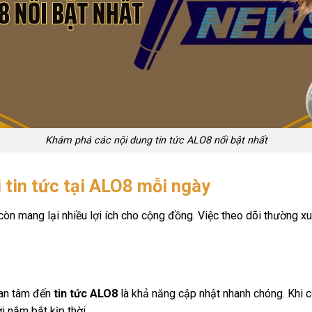
Khám phá các nội dung tin tức ALO8 nổi bật nhất
i tin tức tại ALO8 mỗi ngày
i còn mang lại nhiều lợi ích cho cộng đồng. Việc theo dõi thường 
uan tâm đến
tin tức ALO8
là khả năng cập nhật nhanh chóng. Khi c
 nắm bắt kịp thời.