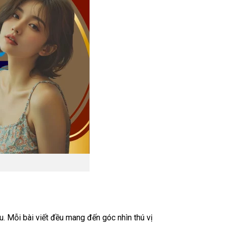
u. Mỗi bài viết đều mang đến góc nhìn thú vị