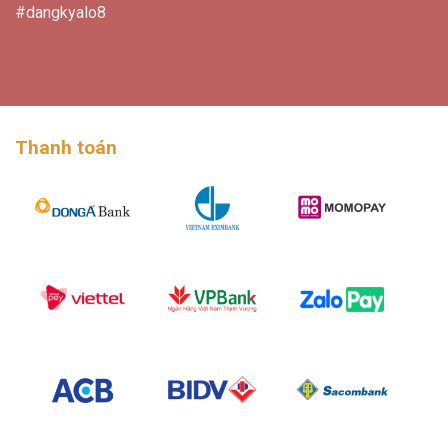
#dangkyalo8
Thanh toán