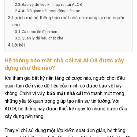
Bảo vệ dữ liệu khi nạp rút tại ALO8
ALO8 giám sát hoạt động liên tục
Lợi ích mà hệ thống bảo mật nhà cái mang lại cho người
chơi
Cá cược ổn định hơn
Quản lý dữ liệu chặt chẽ
Lời kết
Hệ thống bảo mật nhà cái tại ALO8 được xây
dựng như thế nào?
Khi tham gia bất kỳ nền tảng cá cược nào, người chơi đều
quan tâm đến việc dữ liệu của mình có được bảo vệ hay
không. Chính vì vậy,
bảo mật nhà cái
trở thành một trong
những yếu tố quan trọng giúp tạo nên sự tin tưởng. Với
ALO8, hệ thống này được thiết kế ngay từ những bước đầu
xây dựng nền tảng.
Thay vì chỉ sử dụng một lớp kiểm soát đơn giản, hệ thống