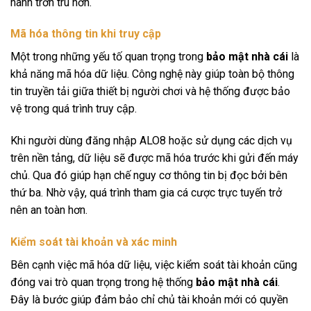
hành trơn tru hơn.
Mã hóa thông tin khi truy cập
Một trong những yếu tố quan trọng trong
bảo mật nhà cái
là
khả năng mã hóa dữ liệu. Công nghệ này giúp toàn bộ thông
tin truyền tải giữa thiết bị người chơi và hệ thống được bảo
vệ trong quá trình truy cập.
Khi người dùng đăng nhập ALO8 hoặc sử dụng các dịch vụ
trên nền tảng, dữ liệu sẽ được mã hóa trước khi gửi đến máy
chủ. Qua đó giúp hạn chế nguy cơ thông tin bị đọc bởi bên
thứ ba. Nhờ vậy, quá trình tham gia cá cược trực tuyến trở
nên an toàn hơn.
Kiểm soát tài khoản và xác minh
Bên cạnh việc mã hóa dữ liệu, việc kiểm soát tài khoản cũng
đóng vai trò quan trọng trong hệ thống
bảo mật nhà cái
.
Đây là bước giúp đảm bảo chỉ chủ tài khoản mới có quyền