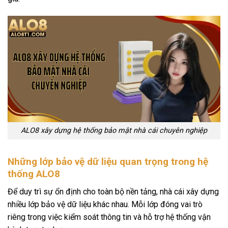
ALO8 xây dựng hệ thống bảo mật nhà cái chuyên nghiệp
Những lớp bảo vệ dữ liệu quan trọng trong hệ
thống ALO8
Để duy trì sự ổn định cho toàn bộ nền tảng, nhà cái xây dựng
nhiều lớp bảo vệ dữ liệu khác nhau. Mỗi lớp đóng vai trò
riêng trong việc kiểm soát thông tin và hỗ trợ hệ thống vận