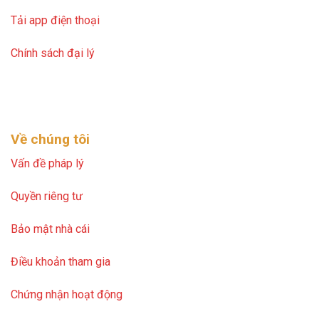
Tải app điện thoại
Chính sách đại lý
Về chúng tôi
Vấn đề pháp lý
Quyền riêng tư
Bảo mật nhà cái
Điều khoản tham gia
Chứng nhận hoạt động