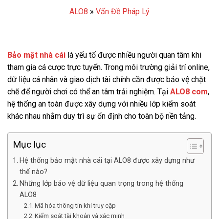
ALO8
»
Vấn Đề Pháp Lý
Bảo mật nhà cái
là yếu tố được nhiều người quan tâm khi
tham gia cá cược trực tuyến. Trong môi trường giải trí online,
dữ liệu cá nhân và giao dịch tài chính cần được bảo vệ chặt
chẽ để người chơi có thể an tâm trải nghiệm. Tại
ALO8 com
,
hệ thống an toàn được xây dựng với nhiều lớp kiểm soát
khác nhau nhằm duy trì sự ổn định cho toàn bộ nền tảng.
Mục lục
Hệ thống bảo mật nhà cái tại ALO8 được xây dựng như
thế nào?
Những lớp bảo vệ dữ liệu quan trọng trong hệ thống
ALO8
Mã hóa thông tin khi truy cập
Kiểm soát tài khoản và xác minh