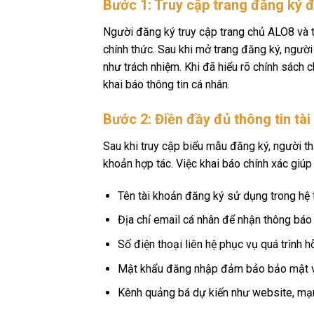
Bước 1: Truy cập trang đăng ký đ
Người đăng ký truy cập trang chủ ALO8 và tì
chính thức. Sau khi mở trang đăng ký, ngườ
như trách nhiệm. Khi đã hiểu rõ chính sách
khai báo thông tin cá nhân.
Bước 2: Điền đầy đủ thông tin tài
Sau khi truy cập biểu mẫu đăng ký, người th
khoản hợp tác. Việc khai báo chính xác giúp
Tên tài khoản đăng ký sử dụng trong hệ t
Địa chỉ email cá nhân để nhận thông báo 
Số điện thoại liên hệ phục vụ quá trình h
Mật khẩu đăng nhập đảm bảo bảo mật và
Kênh quảng bá dự kiến như website, mạn