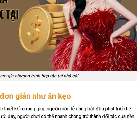
ham gia chương trình hợp tác tại nhà cái
 đơn giản như ăn kẹo
c thiết kế rõ ràng giúp người mới dễ dàng bắt đầu phát triển hệ
ới đây, người chơi có thể nhanh chóng trở thành đối tác của nền