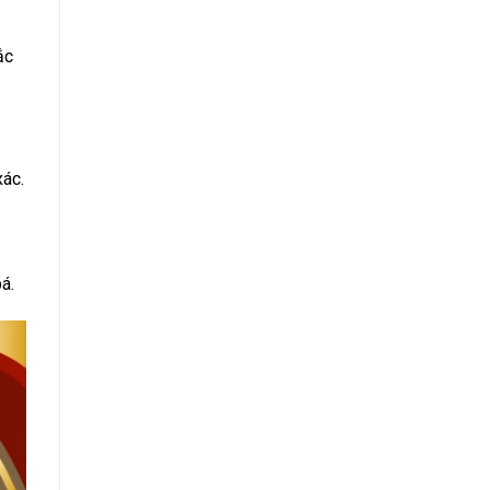
ắc
xác.
á.