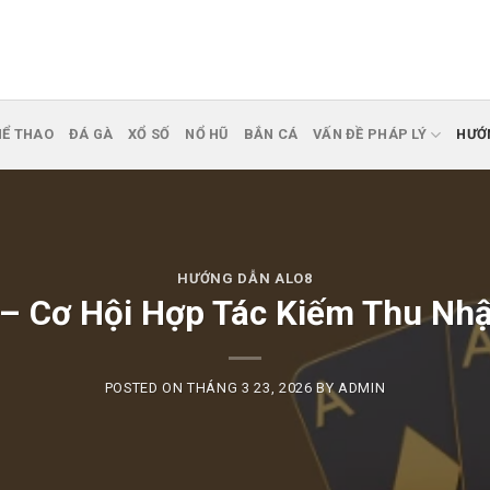
HỂ THAO
ĐÁ GÀ
XỔ SỐ
NỔ HŨ
BẮN CÁ
VẤN ĐỀ PHÁP LÝ
HƯỚ
HƯỚNG DẪN ALO8
8 – Cơ Hội Hợp Tác Kiếm Thu Nh
POSTED ON
THÁNG 3 23, 2026
BY
ADMIN