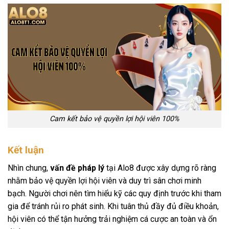
Cam kết bảo vệ quyền lợi hội viên 100%
Kết luận
Nhìn chung,
vấn đề pháp lý
tại Alo8 được xây dựng rõ ràng
nhằm bảo vệ quyền lợi hội viên và duy trì sân chơi minh
bạch. Người chơi nên tìm hiểu kỹ các quy định trước khi tham
gia để tránh rủi ro phát sinh. Khi tuân thủ đầy đủ điều khoản,
hội viên có thể tận hưởng trải nghiệm cá cược an toàn và ổn