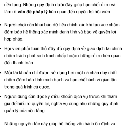
nền tảng. Những quy định dưới đây giúp hạn chế rủi ro và
làm rõ
vấn đề pháp lý
liên quan đến quyền lợi hội viên.
Người chơi cần khai báo dữ liệu chính xác khi tạo acc nhằm
đảm bảo hệ thống xác minh danh tính và bảo vệ quyền lợi
hợp pháp.
Hội viên phải tuân thủ đầy đủ quy định về giao dịch tài chính
nhằm tránh phát sinh tranh chấp hoặc những rủi ro liên quan
đến thanh toán.
Mỗi tài khoản chỉ được sử dụng bởi một cá nhân duy nhất
nhằm đảm bảo tính minh bạch và hạn chế hành vi gian lận
trong quá trình cá cược.
Người dùng cần đọc kỹ điều khoản dịch vụ trước khi tham
gia để hiểu rõ quyền lợi, nghĩa vụ cũng như những quy định
quản lý của nền tảng.
Những nguyên tắc này giúp hệ thống vận hành ổn định và