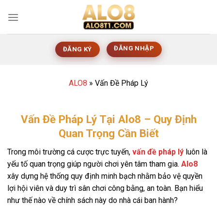
Skip
to
content
ĐĂNG NHẬP
ĐĂNG KÝ
ALO8
»
Vấn Đề Pháp Lý
Vấn Đề Pháp Lý Tại Alo8 – Quy Định
Quan Trọng Cần Biết
Trong môi trường cá cược trực tuyến,
vấn đề pháp lý
luôn là
yếu tố quan trọng giúp người chơi yên tâm tham gia.
Alo8
xây dựng hệ thống quy định minh bạch nhằm bảo vệ quyền
lợi hội viên và duy trì sân chơi công bằng, an toàn. Bạn hiểu
như thế nào về chính sách này do nhà cái ban hành?