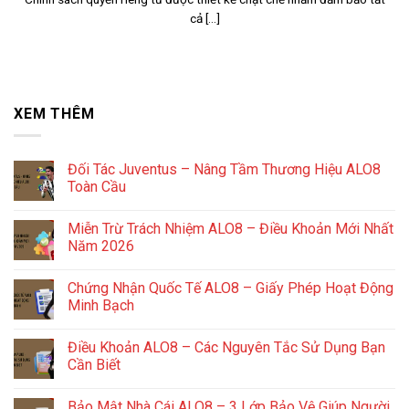
cả [...]
XEM THÊM
Đối Tác Juventus – Nâng Tầm Thương Hiệu ALO8
Toàn Cầu
Miễn Trừ Trách Nhiệm ALO8 – Điều Khoản Mới Nhất
Năm 2026
Chứng Nhận Quốc Tế ALO8 – Giấy Phép Hoạt Động
Minh Bạch
Điều Khoản ALO8 – Các Nguyên Tắc Sử Dụng Bạn
Cần Biết
Bảo Mật Nhà Cái ALO8 – 3 Lớp Bảo Vệ Giúp Người