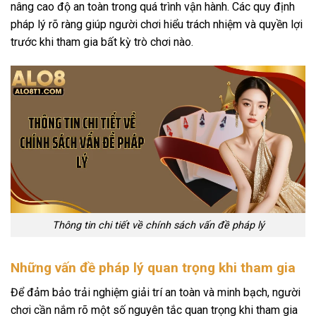
nâng cao độ an toàn trong quá trình vận hành. Các quy định
pháp lý rõ ràng giúp người chơi hiểu trách nhiệm và quyền lợi
trước khi tham gia bất kỳ trò chơi nào.
Thông tin chi tiết về chính sách vấn đề pháp lý
Những vấn đề pháp lý quan trọng khi tham gia
Để đảm bảo trải nghiệm giải trí an toàn và minh bạch, người
chơi cần nắm rõ một số nguyên tắc quan trọng khi tham gia