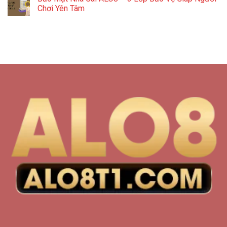
Chơi Yên Tâm