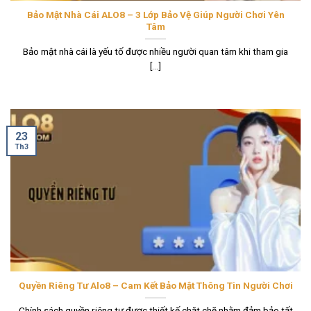
Bảo Mật Nhà Cái ALO8 – 3 Lớp Bảo Vệ Giúp Người Chơi Yên
Tâm
Bảo mật nhà cái là yếu tố được nhiều người quan tâm khi tham gia
[...]
23
Th3
Quyền Riêng Tư Alo8 – Cam Kết Bảo Mật Thông Tin Người Chơi
Chính sách quyền riêng tư được thiết kế chặt chẽ nhằm đảm bảo tất