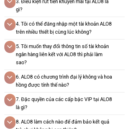
3. Điều kiện rút tiền khuyến mãi tại ALO8 là
gì?
4. Tôi có thể đăng nhập một tài khoản ALO8
trên nhiều thiết bị cùng lúc không?
5. Tôi muốn thay đổi thông tin số tài khoản
ngân hàng liên kết với ALO8 thì phải làm
sao?
6. ALO8 có chương trình đại lý không và hoa
hồng được tính thế nào?
7. Đặc quyền của các cấp bậc VIP tại ALO8
là gì?
8. ALO8 làm cách nào để đảm bảo kết quả