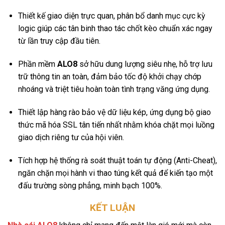
Thiết kế giao diện trực quan, phân bổ danh mục cực kỳ
logic giúp các tân binh thao tác chốt kèo chuẩn xác ngay
từ lần truy cập đầu tiên.
Phần mềm
ALO8
sở hữu dung lượng siêu nhẹ, hỗ trợ lưu
trữ thông tin an toàn, đảm bảo tốc độ khởi chạy chớp
nhoáng và triệt tiêu hoàn toàn tình trạng văng ứng dụng.
Thiết lập hàng rào bảo vệ dữ liệu kép, ứng dụng bộ giao
thức mã hóa SSL tân tiến nhất nhằm khóa chặt mọi luồng
giao dịch riêng tư của hội viên.
Tích hợp hệ thống rà soát thuật toán tự động (Anti-Cheat),
ngăn chặn mọi hành vi thao túng kết quả để kiến tạo một
đấu trường sòng phẳng, minh bạch 100%.
KẾT LUẬN