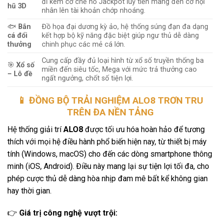
đi kèm cơ chế nổ Jackpot luỹ tiến mang đến cơ hội
hũ 3D
nhân lên tài khoản chớp nhoáng.
🐟
Bắn
Đồ họa đại dương kỳ ảo, hệ thống súng đạn đa dạng
cá đổi
kết hợp bộ kỹ năng đặc biệt giúp ngư thủ dễ dàng
thưởng
chinh phục các mẻ cá lớn.
Cung cấp đầy đủ loại hình từ xổ số truyền thống ba
🎯
Xổ số
miền đến siêu tốc, Mega với mức trả thưởng cao
– Lô đề
ngất ngưởng, chốt số tiện lợi.
📱 ĐỒNG BỘ TRẢI NGHIỆM ALO8 TRƠN TRU
TRÊN ĐA NỀN TẢNG
Hệ thống giải trí
ALO8
được tối ưu hóa hoàn hảo để tương
thích với mọi hệ điều hành phổ biến hiện nay, từ thiết bị máy
tính (Windows, macOS) cho đến các dòng smartphone thông
minh (iOS, Android). Điều này mang lại sự tiện lợi tối đa, cho
phép cược thủ dễ dàng hòa nhịp đam mê bất kể không gian
hay thời gian.
👉
Giá trị công nghệ vượt trội: