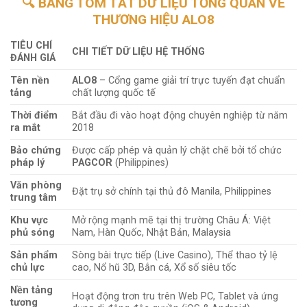
🔍
BẢNG TÓM TẮT DỮ LIỆU TỔNG QUAN VỀ
THƯƠNG HIỆU ALO8
TIÊU CHÍ
CHI TIẾT DỮ LIỆU HỆ THỐNG
ĐÁNH GIÁ
Tên nền
ALO8
– Cổng game giải trí trực tuyến đạt chuẩn
tảng
chất lượng quốc tế
Thời điểm
Bắt đầu đi vào hoạt động chuyên nghiệp từ năm
ra mắt
2018
Bảo chứng
Được cấp phép và quản lý chặt chẽ bởi tổ chức
pháp lý
PAGCOR
(Philippines)
Văn phòng
Đặt trụ sở chính tại thủ đô Manila, Philippines
trung tâm
Khu vực
Mở rộng mạnh mẽ tại thị trường Châu Á: Việt
phủ sóng
Nam, Hàn Quốc, Nhật Bản, Malaysia
Sản phẩm
Sòng bài trực tiếp (Live Casino), Thể thao tỷ lệ
chủ lực
cao, Nổ hũ 3D, Bắn cá, Xổ số siêu tốc
Nền tảng
Hoạt động trơn tru trên Web PC, Tablet và ứng
tương