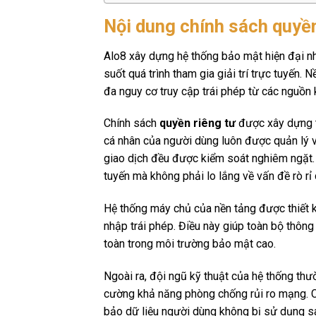
Nội dung chính sách quyền
Alo8 xây dựng hệ thống bảo mật hiện đại n
suốt quá trình tham gia giải trí trực tuyến.
đa nguy cơ truy cập trái phép từ các nguồn 
Chính sách
quyền riêng tư
được xây dựng t
cá nhân của người dùng luôn được quản lý v
giao dịch đều được kiểm soát nghiêm ngặt. 
tuyến mà không phải lo lắng về vấn đề rò rỉ 
Hệ thống máy chủ của nền tảng được thiết 
nhập trái phép. Điều này giúp toàn bộ thông 
toàn trong môi trường bảo mật cao.
Ngoài ra, đội ngũ kỹ thuật của hệ thống t
cường khả năng phòng chống rủi ro mạng. 
bảo dữ liệu người dùng không bị sử dụng s