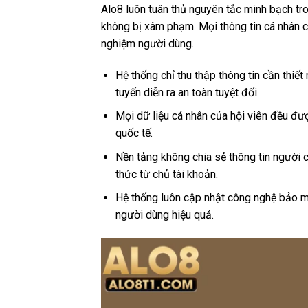
Alo8 luôn tuân thủ nguyên tắc minh bạch t
không bị xâm phạm. Mọi thông tin cá nhân c
nghiệm người dùng.
Hệ thống chỉ thu thập thông tin cần thiế
tuyến diễn ra an toàn tuyệt đối.
Mọi dữ liệu cá nhân của hội viên đều đư
quốc tế.
Nền tảng không chia sẻ thông tin người 
thức từ chủ tài khoản.
Hệ thống luôn cập nhật công nghệ bảo m
người dùng hiệu quả.