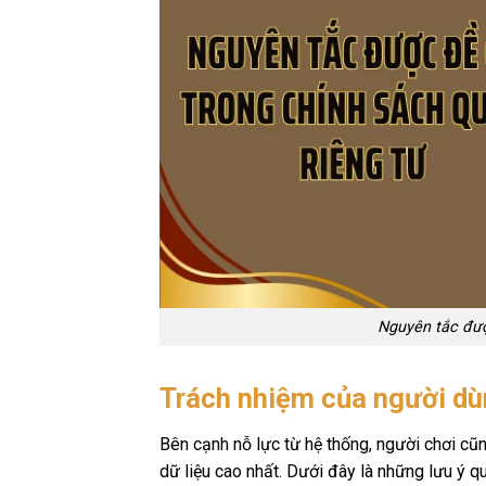
Nguyên tắc đượ
Trách nhiệm của người dù
Bên cạnh nỗ lực từ hệ thống, người chơi cũ
dữ liệu cao nhất. Dưới đây là những lưu ý 