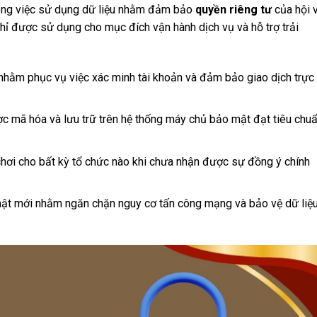
rong việc sử dụng dữ liệu nhằm đảm bảo
quyền riêng tư
của hội 
hỉ được sử dụng cho mục đích vận hành dịch vụ và hỗ trợ trải
t nhằm phục vụ việc xác minh tài khoản và đảm bảo giao dịch trực
ợc mã hóa và lưu trữ trên hệ thống máy chủ bảo mật đạt tiêu chu
chơi cho bất kỳ tổ chức nào khi chưa nhận được sự đồng ý chính
ật mới nhằm ngăn chặn nguy cơ tấn công mạng và bảo vệ dữ liệ