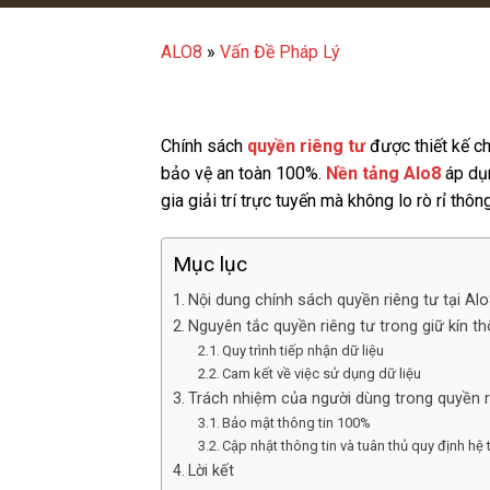
ALO8
»
Vấn Đề Pháp Lý
Chính sách
quyền riêng tư
được thiết kế c
bảo vệ an toàn 100%.
Nền tảng Alo8
áp dụn
gia giải trí trực tuyến mà không lo rò rỉ thô
Mục lục
Nội dung chính sách quyền riêng tư tại Al
Nguyên tắc quyền riêng tư trong giữ kín th
Quy trình tiếp nhận dữ liệu
Cam kết về việc sử dụng dữ liệu
Trách nhiệm của người dùng trong quyền r
Bảo mật thông tin 100%
Cập nhật thông tin và tuân thủ quy định hệ
Lời kết