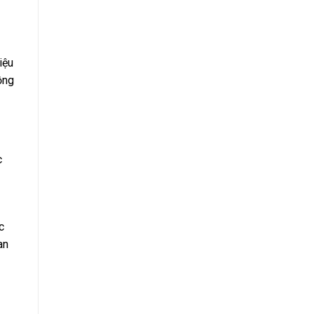
iệu
ồng
c
c
an