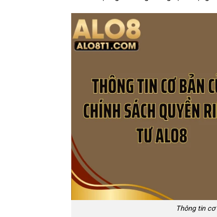
Thông tin cơ