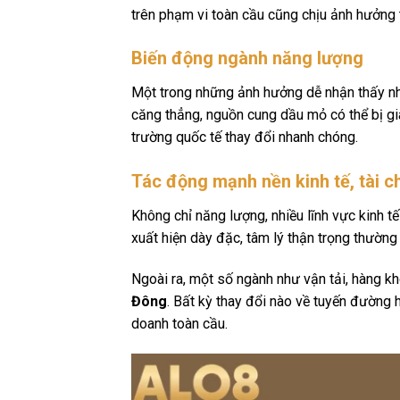
trên phạm vi toàn cầu cũng chịu ảnh hưởng t
Biến động ngành năng lượng
Một trong những ảnh hưởng dễ nhận thấy nhất
căng thẳng, nguồn cung dầu mỏ có thể bị giá
trường quốc tế thay đổi nhanh chóng.
Tác động mạnh nền kinh tế, tài c
Không chỉ năng lượng, nhiều lĩnh vực kinh tế
xuất hiện dày đặc, tâm lý thận trọng thường 
Ngoài ra, một số ngành như vận tải, hàng kh
Đông
. Bất kỳ thay đổi nào về tuyến đường
doanh toàn cầu.