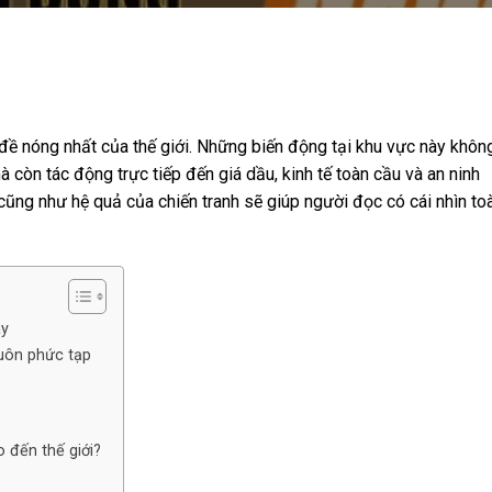
đề nóng nhất của thế giới. Những biến động tại khu vực này khôn
 còn tác động trực tiếp đến giá dầu, kinh tế toàn cầu và an ninh
 cũng như hệ quả của chiến tranh sẽ giúp người đọc có cái nhìn to
ay
luôn phức tạp
 đến thế giới?