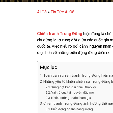
ALO8
»
Tin Tức ALO8
Chiến tranh Trung Đông
hiện đang là chủ 
chỉ dừng lại ở xung đột giữa các quốc gia mà
quốc tế. Việc hiểu rõ bối cảnh, nguyên nhân
diện hơn về những biến động đang diễn ra.
Mục lục
Toàn cảnh chiến tranh Trung Đông hiện n
Những yếu tố khiến chiến sự Trung Đông 
Xung đột kéo dài nhiều thập kỷ
Vai trò của tài nguyên dầu mỏ
Nhiều cường quốc tham gia
Chiến tranh Trung Đông ảnh hưởng thế nào
Biến động ngành năng lượng