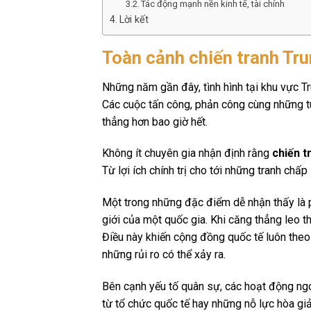
Tác động mạnh nền kinh tế, tài chính
Lời kết
Toàn cảnh chiến tranh Tr
Những năm gần đây, tình hình tại khu vực Tru
Các cuộc tấn công, phản công cùng những tu
thẳng hơn bao giờ hết.
Không ít chuyên gia nhận định rằng
chiến 
Từ lợi ích chính trị cho tới những tranh chấp
Một trong những đặc điểm dễ nhận thấy là 
giới của một quốc gia. Khi căng thẳng leo t
Điều này khiến cộng đồng quốc tế luôn theo
những rủi ro có thể xảy ra.
Bên cạnh yếu tố quân sự, các hoạt động ng
từ tổ chức quốc tế hay những nỗ lực hòa gi