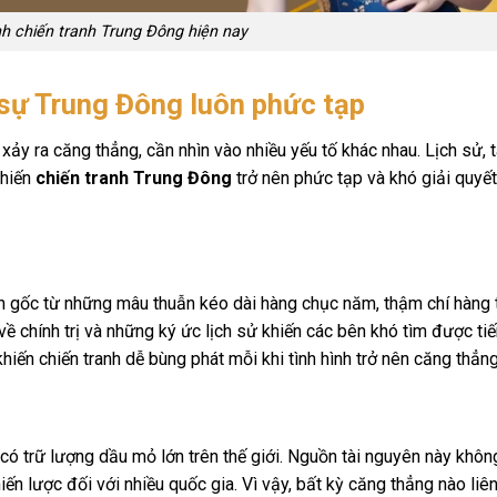
nh chiến tranh Trung Đông hiện nay
 sự Trung Đông luôn phức tạp
xảy ra căng thẳng, cần nhìn vào nhiều yếu tố khác nhau. Lịch sử, t
khiến
chiến tranh Trung Đông
trở nên phức tạp và khó giải quyết
n gốc từ những mâu thuẫn kéo dài hàng chục năm, thậm chí hàng 
về chính trị và những ký ức lịch sử khiến các bên khó tìm được ti
hiến chiến tranh dễ bùng phát mỗi khi tình hình trở nên căng thẳng
có trữ lượng dầu mỏ lớn trên thế giới. Nguồn tài nguyên này khôn
hiến lược đối với nhiều quốc gia. Vì vậy, bất kỳ căng thẳng nào liê